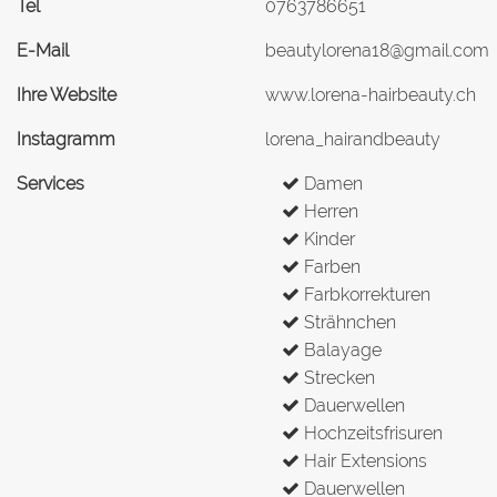
Tel
0763786651
E-Mail
beautylorena18@gmail.com
Ihre Website
www.lorena-hairbeauty.ch
Instagramm
lorena_hairandbeauty
Services
Damen
Herren
Kinder
Farben
Farbkorrekturen
Strähnchen
Balayage
Strecken
Dauerwellen
Hochzeitsfrisuren
Hair Extensions
Dauerwellen